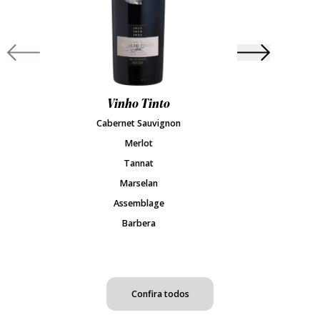
Slide anterior
Próximo slide
Vinho Tinto
Cabernet Sauvignon
Merlot
Mos
Tannat
Marselan
Assemblage
Barbera
Confira todos