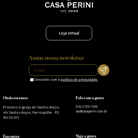
Loja virtual
Assine nossa newsletter
Concordo com a
política de privacidade.
Onde estamos
Fale com a gente
(54) 2109-7300
Próximo à igreja de Santos Anjos,
sac@casaperini.com.br
s/n Santos Anjos, Farroupilha - RS
95170-971
Siga a gente
Encontre