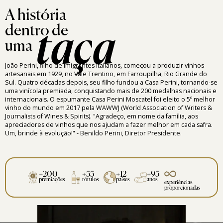
A história
dentro de
taça
uma
João Perini, filho de imigrantes italianos, começou a produzir vinhos
artesanais em 1929, no Vale Trentino, em Farroupilha, Rio Grande do
Sul. Quatro décadas depois, seu filho fundou a Casa Perini, tornando-se
uma vinícola premiada, conquistando mais de 200 medalhas nacionais e
internacionais. O espumante Casa Perini Moscatel foi eleito o 5º melhor
vinho do mundo em 2017 pela WAWWJ (World Association of Writers &
Journalists of Wines & Spirits). "Agradeço, em nome da família, aos
apreciadores de vinhos que nos ajudam a fazer melhor em cada safra.
Um, brinde à evolução!" - Benildo Perini, Diretor Presidente.
+200
+55
+12
+95
premiações
rótulos
países
anos
experiências
proporcionadas