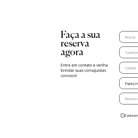
Faça a sua
reserva
agora
Entre em contato e venha
brindar suas consquistas
conosco!
Espaços
Concor