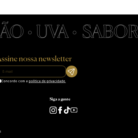
 • UVA •
SABOR •
ssine nossa newsletter
Concordo com a
política de privacidade.
Siga a gente
s