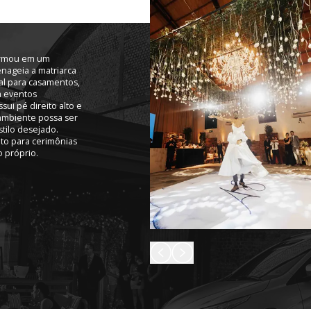
formou em um
nageia a matriarca
eal para casamentos,
a eventos
ui pé direito alto e
 ambiente possa ser
tilo desejado.
ito para cerimônias
o próprio.
Slide anterior
Próximo slide