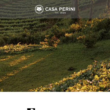
Arbo
Frisantes Macaw
Suco Perini
Assemblage
Tropical Branco
Suco Tinto
Cabernet Sauvignon
Tropical Rosé
Suco Branco
Marselan
Merlot
Moscato & Trebbiano
Riesling
nal
Tannat