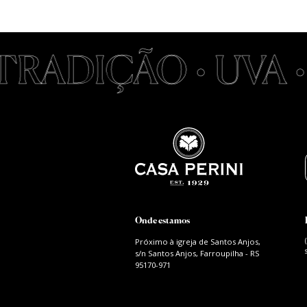
RADIÇÃO • UVA •
S
Onde estamos
Próximo à igreja de Santos Anjos,
s/n Santos Anjos, Farroupilha - RS
95170-971