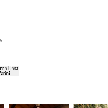
da
rna Casa
Perini