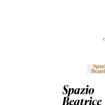
C
Spaz
Beatr
Spazio
Beatrice