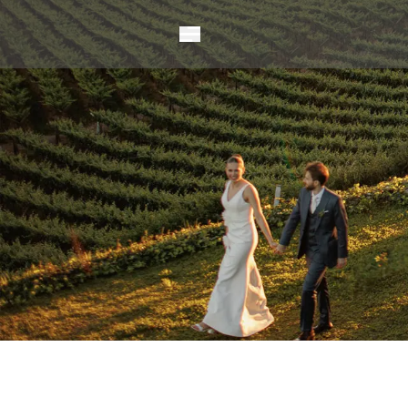
Vinhos
Espumantes
Benildo Perini
Charmat
Matteo
Dona Carmo
Qu4tro
Diamantes
Fração Única
Vintage
Éden
ICE
Vitis
Erick Jacquin
Solidário
Método Tradicio
Nuances