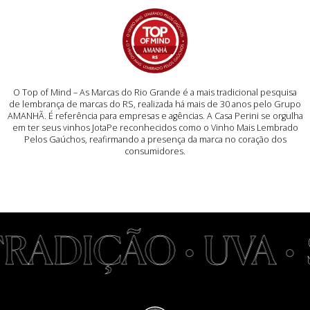
O Top of Mind – As Marcas do Rio Grande é a mais tradicional pesquisa
de lembrança de marcas do RS, realizada há mais de 30 anos pelo Grupo
AMANHÃ. É referência para empresas e agências. A Casa Perini se orgulha
em ter seus vinhos JotaPe reconhecidos como o Vinho Mais Lembrado
Pelos Gaúchos, reafirmando a presença da marca no coração dos
consumidores.
RADIÇÃO • UVA •