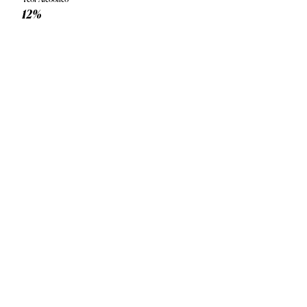
Teor Alcoólico
12%