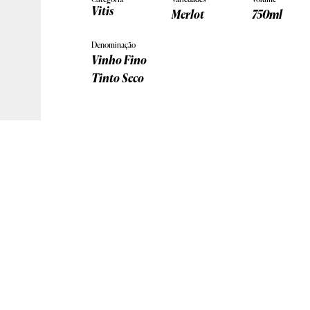
Categoria
Variedades
Volume
Vitis
Merlot
750ml
Denominação
Vinho Fino
Tinto Seco