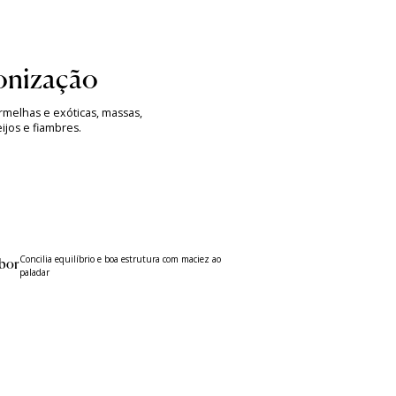
nização
melhas e exóticas, massas,
ijos e fiambres.
Concilia equilíbrio e boa estrutura com maciez ao
bor
paladar