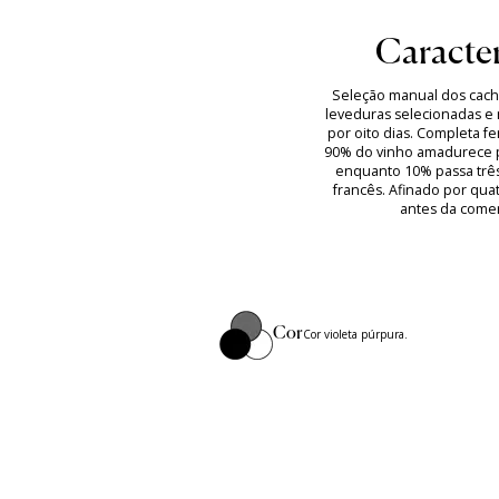
Caracter
Seleção manual dos cach
leveduras selecionadas e
por oito dias. Completa f
90% do vinho amadurece p
enquanto 10% passa trê
francês. Afinado por qua
antes da comer
Cor
Cor violeta púrpura.