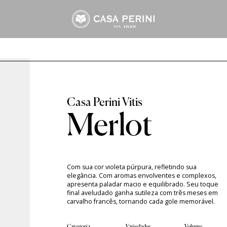
Arbo
Frisantes Macaw
Suco Perini
Assemblage
Tropical Branco
Suco Tinto
Cabernet Sauvignon
Tropical Rosé
Suco Branco
Marselan
Merlot
Moscato & Trebbiano
Riesling
nal
Tannat
Merlot
Com sua cor violeta púrpura, refletindo sua
elegância. Com aromas envolventes e complexos,
apresenta paladar macio e equilibrado. Seu toque
final aveludado ganha sutileza com três meses em
carvalho francês, tornando cada gole memorável.