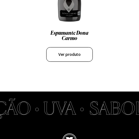
Espumante Dona
Carmo
Ver produto
O • UVA •
SABOR 