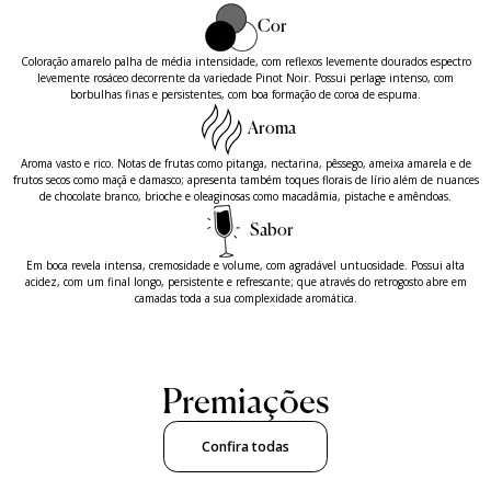
Cor
Coloração amarelo palha de média intensidade, com reflexos levemente dourados espectro
levemente rosáceo decorrente da variedade Pinot Noir. Possui perlage intenso, com
borbulhas finas e persistentes, com boa formação de coroa de espuma.
Aroma
Aroma vasto e rico. Notas de frutas como pitanga, nectarina, pêssego, ameixa amarela e de
frutos secos como maçã e damasco; apresenta também toques florais de lírio além de nuances
de chocolate branco, brioche e oleaginosas como macadâmia, pistache e amêndoas.
Sabor
Em boca revela intensa, cremosidade e volume, com agradável untuosidade. Possui alta
acidez, com um final longo, persistente e refrescante; que através do retrogosto abre em
camadas toda a sua complexidade aromática.
Premiações
Confira todas