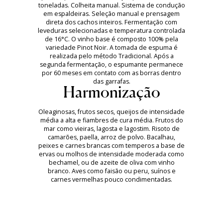
toneladas. Colheita manual. Sistema de condução
em espaldeiras. Seleção manual e prensagem
direta dos cachos inteiros. Fermentação com
leveduras selecionadas e temperatura controlada
de 16°C. O vinho base é composto 100% pela
variedade Pinot Noir. A tomada de espuma é
realizada pelo método Tradicional. Após a
segunda fermentação, o espumante permanece
por 60 meses em contato com as borras dentro
das garrafas.
Harmonização
Oleaginosas, frutos secos, queijos de intensidade
média a alta e fiambres de cura média. Frutos do
mar como vieiras, lagosta e lagostim. Risoto de
camarões, paella, arroz de polvo. Bacalhau,
peixes e carnes brancas com temperos a base de
ervas ou molhos de intensidade moderada como
bechamel, ou de azeite de oliva com vinho
branco. Aves como faisão ou peru, suínos e
carnes vermelhas pouco condimentadas.