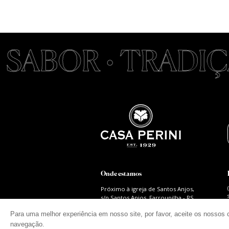
SABOR • TRADIÇÃO
Onde estamos
Próximo à igreja de Santos Anjos,
s/n Santos Anjos, Farroupilha - RS
95170-971
Para uma melhor experiência em nosso site, por favor, aceite os nossos 
navegação.