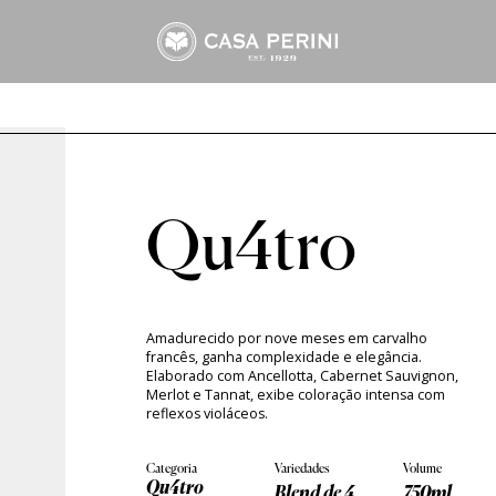
Arbo
Frisantes Macaw
Suco Perini
Assemblage
Tropical Branco
Suco Tinto
Cabernet Sauvignon
Tropical Rosé
Suco Branco
Marselan
Merlot
Moscato & Trebbiano
Riesling
Qu4tro
nal
Tannat
Amadurecido por nove meses em carvalho
francês, ganha complexidade e elegância.
Elaborado com Ancellotta, Cabernet Sauvignon,
Merlot e Tannat, exibe coloração intensa com
reflexos violáceos.
Categoria
Variedades
Volume
Qu4tro
Blend de 4
750ml