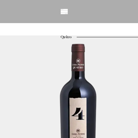
Vinhos
Espumantes
Benildo Perini
Charmat
Qu4tro
Matteo
Dona Carmo
Qu4tro
Diamantes
Fração Única
Vintage
Éden
ICE
Vitis
Erick Jacquin
Solidário
Método Tradicio
Nuances