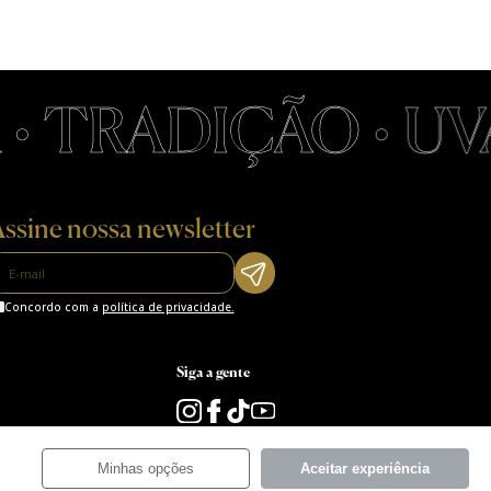
 TRADIÇÃO • UVA 
ssine nossa newsletter
Concordo com a
política de privacidade.
Siga a gente
Minhas opções
Aceitar experiência
s