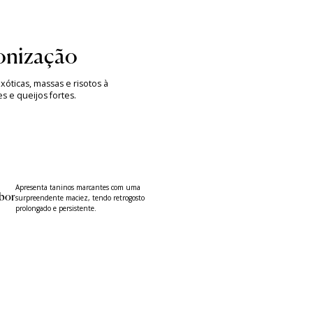
nização
óticas, massas e risotos à
s e queijos fortes.
Apresenta taninos marcantes com uma
bor
surpreendente maciez, tendo retrogosto
prolongado e persistente.