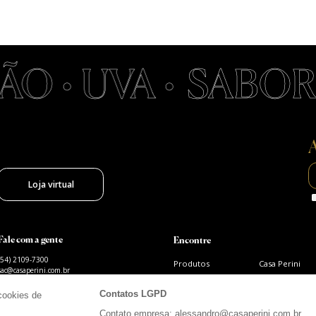
 • UVA •
SABOR •
A
Loja virtual
Fale com a gente
Encontre
(54) 2109-7300
Produtos
Casa Perini
sac@casaperini.com.br
Premiações
Eventos
Contatos LGPD
cookies de
Enoturismo
Contato
Restaurante
Dicas e Notícia
Contato empresa: alessandro@casaperini.com.br