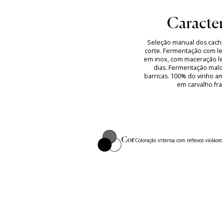
Caracter
Seleção manual dos cach
corte. Fermentação com l
em inox, com maceração le
dias. Fermentação malo
barricas. 100% do vinho 
em carvalho fr
Cor
Coloração intensa com reflexos violáceo