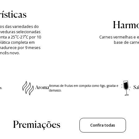
ísticas
Harmo
os das variedades do
eveduras selecionadas
nta a 25˚C-27˚C por 10
Carnes vermelhas e ex
lática completa em
base de carne
amadurece por 9 meses
ancês novo.
Aromas de frutas em compota como figo, goiaba e
Aroma
Sa
s.
damasco.
Premiações
Confira todas