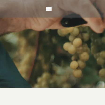
Vinhos
Espumantes
Benildo Perini
Charmat
Matteo
Dona Carmo
Qu4tro
Diamantes
Fração Única
Vintage
Éden
ICE
Vitis
Erick Jacquin
Solidário
Método Tradicio
Nuances