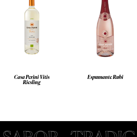
Casa Perini Vitis
Espumante Rubi
Riesling