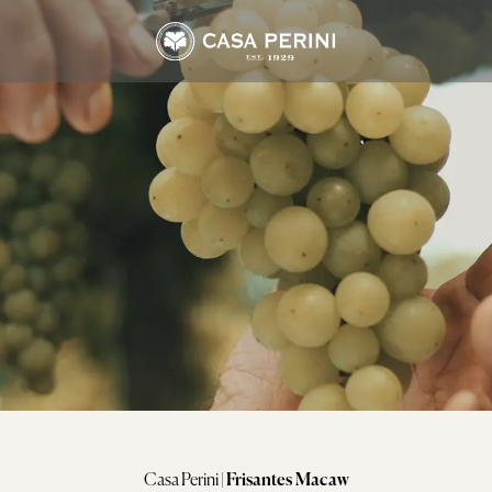
Arbo
Frisantes Macaw
Suco Perini
Assemblage
Tropical Branco
Suco Tinto
Cabernet Sauvignon
Tropical Rosé
Suco Branco
Marselan
Merlot
Moscato & Trebbiano
Riesling
nal
Tannat
Casa Perini
|
Frisantes Macaw