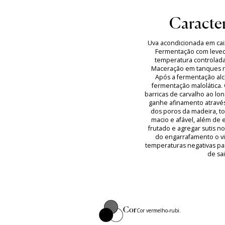
Caracter
Uva acondicionada em caix
Fermentação com leved
temperatura controlada
Maceração em tanques ro
Após a fermentação alco
fermentação malolática.
barricas de carvalho ao lo
ganhe afinamento atravé
dos poros da madeira, t
macio e afável, além de 
frutado e agregar sutis n
do engarrafamento o v
temperaturas negativas par
de sai
Cor
Cor vermelho-rubi.