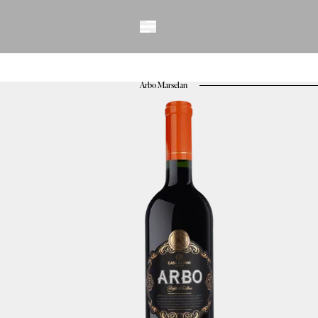
Vinhos
Espumantes
Benildo Perini
Charmat
Arbo Marselan
Matteo
Dona Carmo
Qu4tro
Diamantes
Fração Única
Vintage
Éden
ICE
Vitis
Erick Jacquin
Solidário
Método Tradicio
Nuances