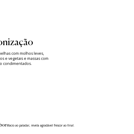
nização
melhas com molhos leves,
jos e vegetais e massas com
o condimentados.
bor
Macio ao paladar, revela agradável frescor ao final.