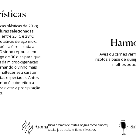
ísticas
as plásticas de 20 kg.
uras selecionadas,
 entre 25°C e 28°C.
Harmo
tativos de aço inox.
ólica é realizada a
 O vinho repousa em
Aves ou carnes ver
ngo de 30 dias para que
risotos a base de quei
s da microoxigenação
molhos pouc
ornando o vinho mais
enaltecer seu caráter
otas especiadas. Antes
inho é submetido a
a evitar a precipitação
s.
Ricos aromas de frutas negras como amoras,
Aroma
Sa
cassis, jabuticaba e flores silvestres.