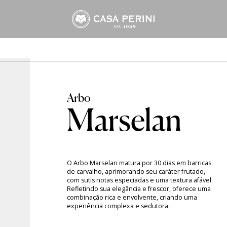
Arbo
Frisantes Macaw
Suco Perini
Assemblage
Tropical Branco
Suco Tinto
Cabernet Sauvignon
Tropical Rosé
Suco Branco
Marselan
Merlot
Moscato & Trebbiano
Riesling
Marselan
nal
Tannat
O Arbo Marselan matura por 30 dias em barricas
de carvalho, aprimorando seu caráter frutado,
com sutis notas especiadas e uma textura afável.
Refletindo sua elegância e frescor, oferece uma
combinação rica e envolvente, criando uma
experiência complexa e sedutora.