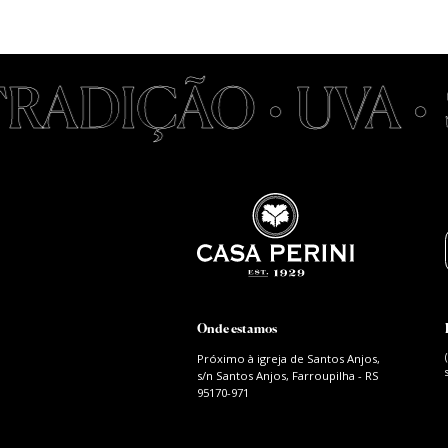
RADIÇÃO • UVA •
Onde estamos
Próximo à igreja de Santos Anjos,
s/n Santos Anjos, Farroupilha - RS
95170-971