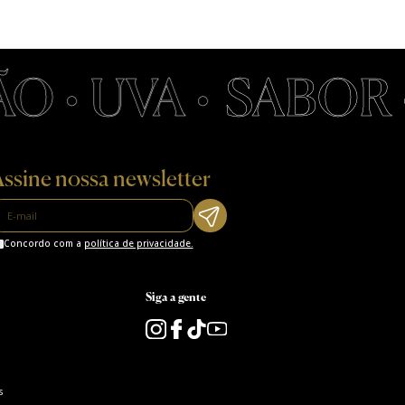
 • UVA •
SABOR •
ssine nossa newsletter
Concordo com a
política de privacidade.
Siga a gente
s