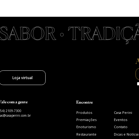
SABOR • TRADIÇÃO
A
Loja virtual
Fale com a gente
Encontre
(54) 2109-7300
Produtos
Casa Perini
sac@casaperini.com.br
Premiações
Eventos
Enoturismo
Contato
Restaurante
Dicas e Notícia