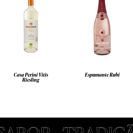
Casa Perini Vitis
Espumante Rubi
Riesling