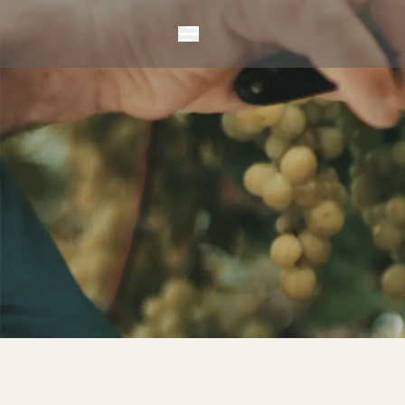
Vinhos
Espumantes
Benildo Perini
Charmat
Matteo
Dona Carmo
Qu4tro
Diamantes
Fração Única
Vintage
Éden
ICE
Vitis
Erick Jacquin
Solidário
Método Tradicio
Nuances