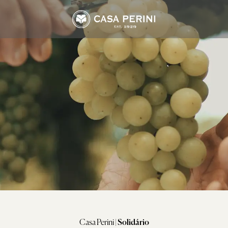
Arbo
Frisantes Macaw
Suco Perini
Assemblage
Tropical Branco
Suco Tinto
Cabernet Sauvignon
Tropical Rosé
Suco Branco
Marselan
Merlot
Moscato & Trebbiano
Riesling
nal
Tannat
Casa Perini
|
Solidário